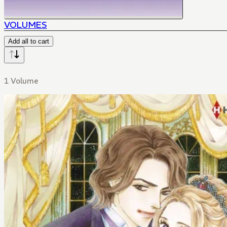
VOLUMES
Add all to cart
1 Volume