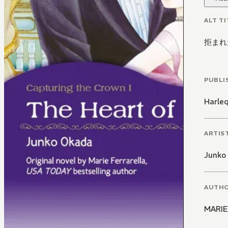
ALT TI
拒まれ
PUBLI
Harle
ARTIS
Junko
AUTH
MARIE