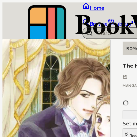
Home
Browse
Library
ROM
The 
MANGA
Set me
Rea