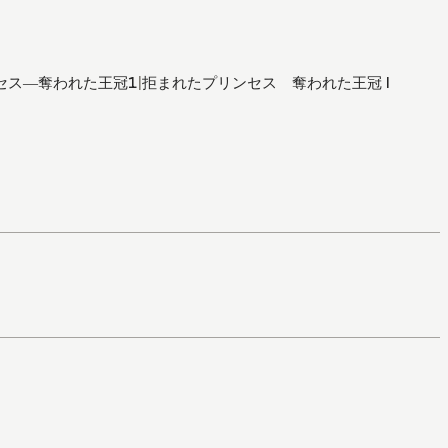
セス―奪われた王冠1
|
拒まれたプリンセス 奪われた王冠 I