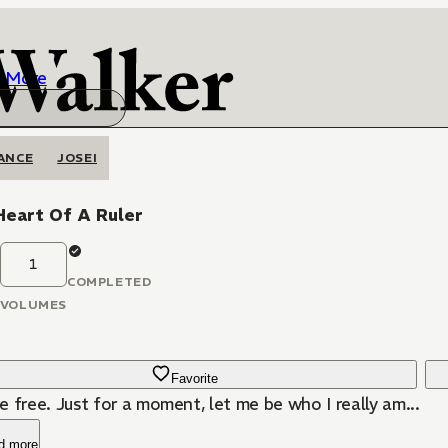
More
ANCE
JOSEI
Heart Of A Ruler
1
COMPLETED
VOLUMES
Favorite
 free. Just for a moment, let me be who I really am...
d more